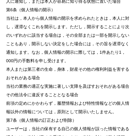
人に通知し，または本人が容易に知り得る状態に置いた場合
第6条（個人情報の開示）
当社は，本人から個人情報の開示を求められたときは，本人に対
し，遅滞なくこれを開示します。ただし，開示することにより次
のいずれかに該当する場合は，その全部または一部を開示しない
こともあり，開示しない決定をした場合には，その旨を遅滞なく
通知します。なお，個人情報の開示に際しては，1件あたり1，
000円の手数料を申し受けます。
本人または第三者の生命，身体，財産その他の権利利益を害する
おそれがある場合
当社の業務の適正な実施に著しい支障を及ぼすおそれがある場合
その他法令に違反することとなる場合
前項の定めにかかわらず，履歴情報および特性情報などの個人情
報以外の情報については，原則として開示いたしません。
第7条（個人情報の訂正および削除）
ユーザーは，当社の保有する自己の個人情報が誤った情報である